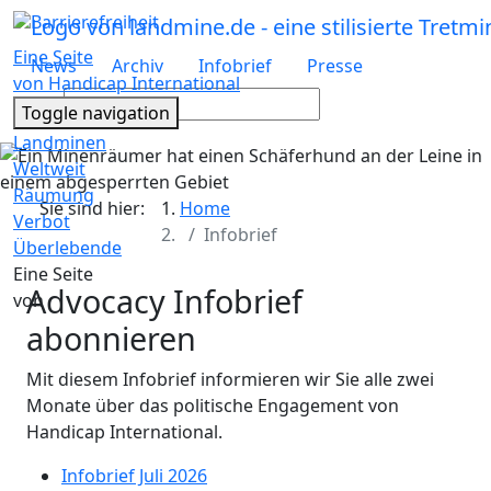
Barrierefreiheit
Eine Seite
News
Archiv
Infobrief
Presse
von Handicap International
Suche
Toggle navigation
Landminen
Weltweit
Räumung
Sie sind hier:
Home
Verbot
Infobrief
Überlebende
Eine Seite
Advocacy Infobrief
von
abonnieren
Mit diesem Infobrief informieren wir Sie alle zwei
Monate über das politische Engagement von
Handicap International.
Infobrief Juli 2026