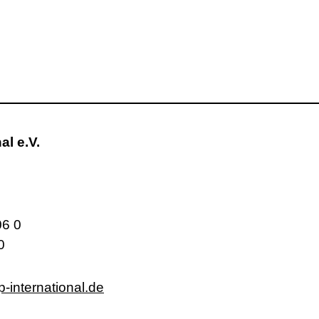
al e.V.
06 0
0
p-international.de