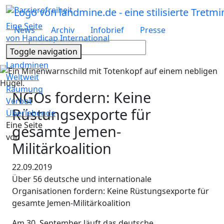
Barrierefreiheit
Eine Seite
News
Archiv
Infobrief
Presse
von Handicap International
Suche
Toggle navigation
Landminen
Weltweit
Räumung
NGOs fordern: Keine
Verbot
Rüstungsexporte für
Überlebende
Eine Seite
gesamte Jemen-
von
Militärkoalition
22.09.2019
Über 56 deutsche und internationale
Organisationen fordern: Keine Rüstungsexporte für
gesamte Jemen-Militärkoalition
Am 30. September läuft das deutsche