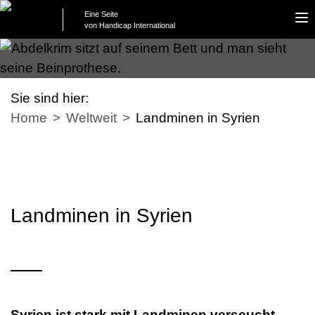
Eine Seite
To
von Handicap International
na
Sie sind hier:
Home
Weltweit
Landminen in Syrien
Landminen in Syrien
Syrien ist stark mit Landminen verseucht.