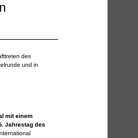
n
fttreten des
nelrunde und in
l mit einem
5. Jahrestag des
nternational