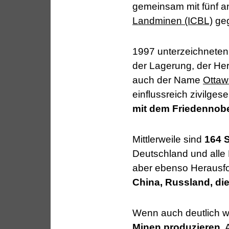
gemeinsam mit fünf a
Landminen (ICBL)
geg
1997 unterzeichneten
der Lagerung, der He
auch der Name
Ottaw
einflussreich zivilge
mit dem Friedennobe
Mittlerweile sind
164 
Deutschland und alle 
aber ebenso Herausfo
China, Russland, di
Wenn auch deutlich w
Minen
produzieren
.