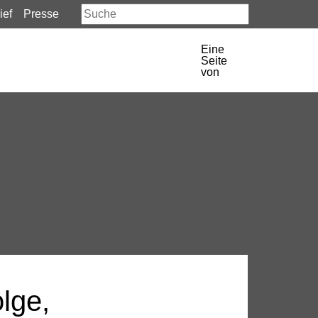
ief
Presse
Eine
Seite
von
lge,