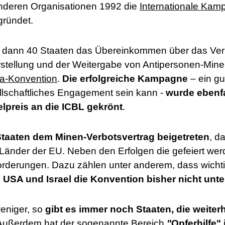
nderen Organisationen 1992 die
Internationale Kam
ründet.
 dann 40 Staaten das Übereinkommen über das Verb
rstellung und der Weitergabe von Antipersonen-Mine
a-Konvention
.
Die erfolgreiche Kampagne
– ein gu
sellschaftliches Engagement sein kann -
wurde ebenfa
lpreis an die ICBL gekrönt
.
Staaten dem Minen-Verbotsvertrag beigetreten
, d
Länder der EU. Neben den Erfolgen die gefeiert wer
rderungen. Dazu zählen unter anderem, dass wichti
e USA und Israel die Konvention bisher nicht unt
eniger, so
gibt es immer noch Staaten, die weiter
 Außerdem hat der sogenannte Bereich
"
Opferhilfe"