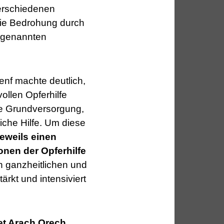
erschiedenen
die Bedrohung durch
o genannten
enf machte deutlich,
ollen Opferhilfe
he Grundversorgung,
iche Hilfe. Um diese
jeweils einen
onen der Opferhilfe
n ganzheitlichen und
rkt und intensiviert
t Arach Orech,