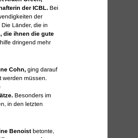
afterin der ICBL.
Bei
wendigkeiten der
Die Länder, die in
i, die ihnen die gute
hilfe dringend mehr
ene Cohn,
ging darauf
tzt werden müssen.
e
ätze.
Besonders im
, in den letzten
ine Benoist
betonte,