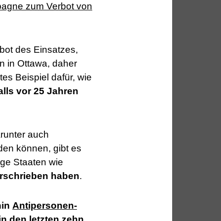
pagne zum Verbot von
ot des Einsatzes,
n in Ottawa, daher
tes Beispiel dafür, wie
lls vor 25 Jahren
arunter auch
den können, gibt es
ge Staaten wie
erschrieben haben
.
hin
Antipersonen-
 in den letzten zehn