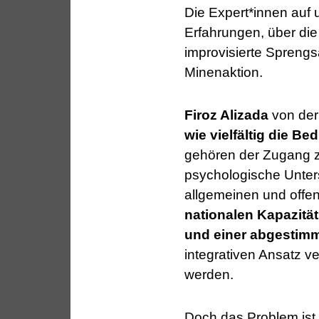
Die Expert*innen auf
Erfahrungen, über die
improvisierte Sprengs
Minenaktion.
Firoz Alizada
von der
wie vielfältig die B
gehören der Zugang zu
psychologische Unters
allgemeinen und offen
nationalen Kapazität
und einer abgestimm
integrativen Ansatz v
werden.
Doch das Problem ist 