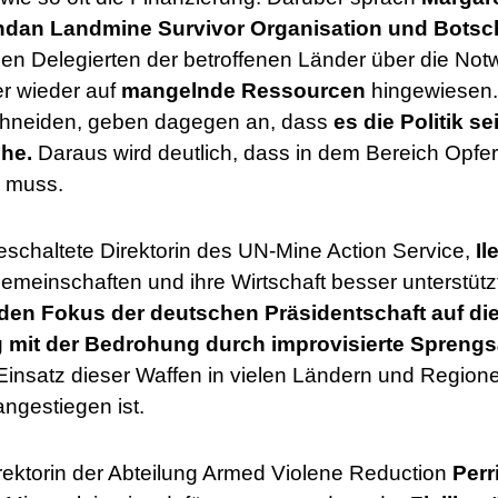
ndan Landmine Survivor Organisation und Botsch
en Delegierten der betroffenen Länder über die Not
er wieder auf
mangelnde Ressourcen
hingewiesen. 
chneiden, geben dagegen an, dass
es die Politik se
che.
Daraus wird deutlich, dass in dem Bereich Opfer
 muss.
schaltete Direktorin des UN-Mine Action Service,
Il
Gemeinschaften und ihre Wirtschaft besser unterstü
 den Fokus der deutschen Präsidentschaft auf di
mit der Bedrohung durch improvisierte Sprengs
Einsatz dieser Waffen in vielen Ländern und Regionen
angestiegen ist.
rektorin der Abteilung Armed Violene Reduction
Perr