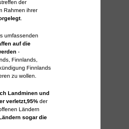
streffen der
im Rahmen ihrer
orgelegt
.
nes umfassenden
fen auf die
werden
-
nds, Finnlands,
kündigung Finnlands
ren zu wollen.
urch Landminen und
r verletzt,
95%
der
roffenen Ländern
Ländern sogar die