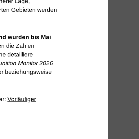
herer Lage,
rten Gebieten werden
nd wurden bis Mai
en die Zahlen
e detailliere
unition Monitor 2026
ber beziehungsweise
ar:
Vorläufiger