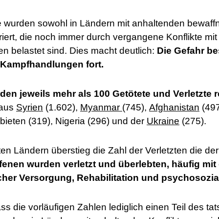
e wurden sowohl in Ländern mit anhaltenden bewaffn
triert, die noch immer durch vergangene Konflikte mi
en belastet sind. Dies macht deutlich:
Die Gefahr be
Kampfhandlungen fort.
n jeweils mehr als 100 Getötete und Verletzte re
 aus
Syrien
(1.602),
Myanmar
(745),
Afghanistan
(497
ieten (319), Nigeria (296) und der
Ukraine
(275).
en Ländern überstieg die Zahl der Verletzten die der
fenen wurden verletzt und überlebten, häufig mit 
cher Versorgung, Rehabilitation und psychosozia
ass die vorläufigen Zahlen lediglich einen Teil des 